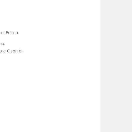
i Follina.
ba.
 a Cison di