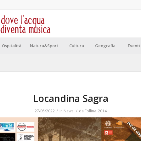
Ospitalità
Natura&Sport
Cultura
Geografia
Eventi
Locandina Sagra
/
/
27/05/2022
in
News
da
Follina_2014