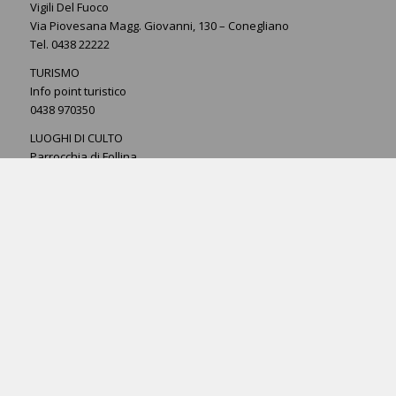
Vigili Del Fuoco
Via Piovesana Magg. Giovanni, 130 – Conegliano
Tel. 0438 22222
TURISMO
Info point turistico
0438 970350
LUOGHI DI CULTO
Parrocchia di Follina
Abbazia di di Santa Maria
0438 970231
Parrocchia di Farrò
0438 970201
Parrocchia di Valmareno
0438 970607
SALUTE
Farmacia dott.ssa Raffaella Cesca
V. Padre Anacleto Milani, 15 – 31051 Follina
Tel. 0438 970227