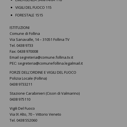
VIGILI DEL FUOCO 115
FORESTALE 1515
ISTITUZIONI
Comune di Follina
Via Sanavalle, 14 – 31051 Follina TV
Tel. 0438 9733
Fax: 0438 970008
Email segreteria@comune.follina.tv.it
PEC: segreteria@comunefollina.legalmail.it
FORZE DELL’ORDINE E VIGILI DEL FUOCO
Polizia Locale (Follina)
0438 9733211
Stazione Carabinieri (Cison di Valmarino)
0438 975110
Vigili Del Fuoco
Via IX Alto, 70 – Vittorio Veneto
Tel. 0438 552060