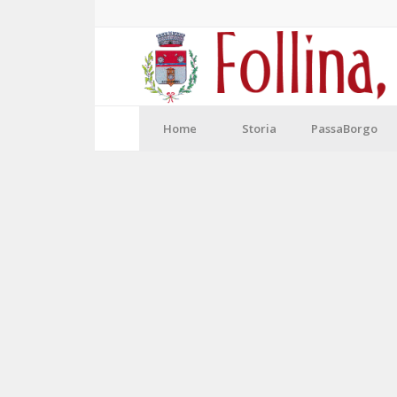
Home
Storia
PassaBorgo