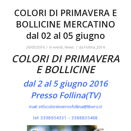
COLORI DI PRIMAVERA E
BOLLICINE MERCATINO
dal 02 al 05 giugno
/
/
26/05/2016
in
eventi
,
News
da
Follina_2014
COLORI DI PRIMAVERA
E BOLLICINE
dal 2 al 5 giugno 2016
Presso Follina(TV)
mail:
infocoloriinvernofollina@libero.it
tel: 3398954331 – 3388835488