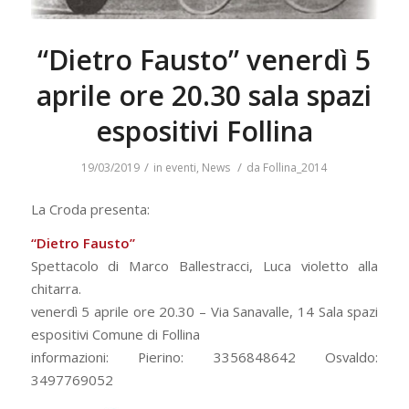
“Dietro Fausto” venerdì 5
aprile ore 20.30 sala spazi
espositivi Follina
/
/
19/03/2019
in
eventi
,
News
da
Follina_2014
La Croda presenta:
“Dietro Fausto”
Spettacolo di Marco Ballestracci, Luca violetto alla
chitarra.
venerdì 5 aprile ore 20.30 – Via Sanavalle, 14 Sala spazi
espositivi Comune di Follina
informazioni: Pierino: 3356848642 Osvaldo:
3497769052